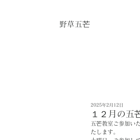
​野草五芒
2025年2月12日
１２月の五
五芒教室ご参加い
たします。